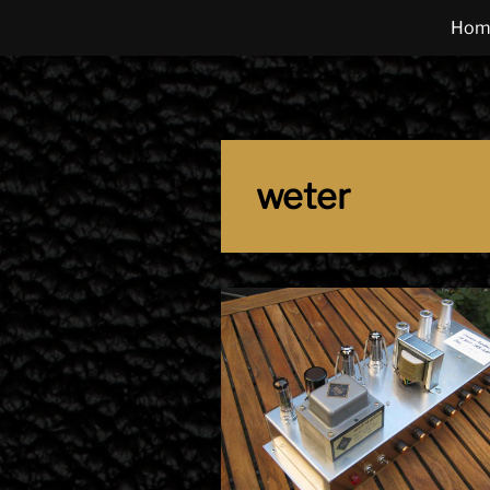
Hom
weter