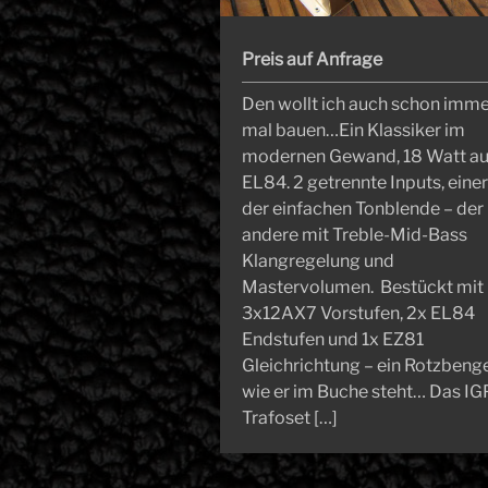
Preis auf Anfrage
Den wollt ich auch schon imm
mal bauen…Ein Klassiker im
modernen Gewand, 18 Watt au
EL84. 2 getrennte Inputs, einer
der einfachen Tonblende – der
andere mit Treble-Mid-Bass
Klangregelung und
Mastervolumen. Bestückt mit
3x12AX7 Vorstufen, 2x EL84
Endstufen und 1x EZ81
Gleichrichtung – ein Rotzbeng
wie er im Buche steht… Das I
Trafoset […]