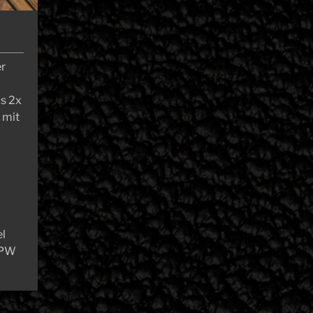
er
s 2x
 mit
el
GPW