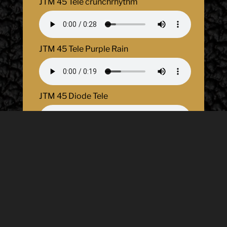
JTM 45 Tele crunchrhythm
JTM 45 Tele Purple Rain
JTM 45 Diode Tele
JTM 45 Cort Catana clean
JTM 45 Cort Catana mit Boss MT-2