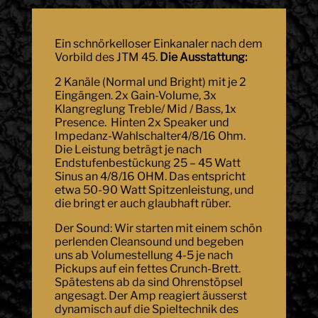
Ein schnörkelloser Einkanaler nach dem
Vorbild des JTM 45.
Die Ausstattung:
2 Kanäle (Normal und Bright) mit je 2
Eingängen. 2x Gain-Volume, 3x
Klangreglung Treble/ Mid / Bass, 1x
Presence. Hinten 2x Speaker und
Impedanz-Wahlschalter4/8/16 Ohm.
Die Leistung beträgt je nach
Endstufenbestückung 25 – 45 Watt
Sinus an 4/8/16 OHM. Das entspricht
etwa 50-90 Watt Spitzenleistung, und
die bringt er auch glaubhaft rüber.
Der Sound: Wir starten mit einem schön
perlenden Cleansound und begeben
uns ab Volumestellung 4-5 je nach
Pickups auf ein fettes Crunch-Brett.
Spätestens ab da sind Ohrenstöpsel
angesagt. Der Amp reagiert äusserst
dynamisch auf die Spieltechnik des