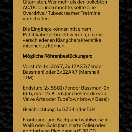
Gitarristen. Wer mehr als den beliebten
AC/DC Crunch möchte, sollte eine
Overdrive / Tubescreamer Tretmine
vorschalten.
Die Eingänge können mit einem
Patchkabel gebrückt werden, um die
verschiedenen Klangcharakteristika
mischen zu können.
Mögliche Röhrenbestückungen:
Vorstufe: 1x 12AY7, 2x 12AX7(7ender
Bassman) oder 3x 12AX7 (Marshall
JTM)
Endstufe: 2x 5881 (7ender Bassman) 2x
6L6, oder 2x KT66 (am besten die von
Valve Arts oder TubeTown brown Base))
Gleichrichtung: 1x GZ34 oder 5U4
Frontpanel und Backpanel wahlweise in
Weiß oder Gold (laminierte Folie) oder
goldfarbene Plexipanels (€ 30,00