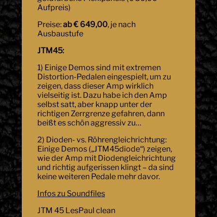
Aufpreis)
Preise:
ab € 649,00
, je nach
Ausbaustufe
JTM45:
1) Einige Demos sind mit extremen
Distortion-Pedalen eingespielt, um zu
zeigen, dass dieser Amp wirklich
vielseitig ist. Dazu habe ich den Amp
selbst satt, aber knapp unter der
richtigen Zerrgrenze gefahren, dann
beißt es schön aggressiv zu…
2) Dioden- vs. Röhrengleichrichtung:
Einige Demos („JTM45diode“) zeigen,
wie der Amp mit Diodengleichrichtung
und richtig aufgerissen klingt – da sind
keine weiteren Pedale mehr davor.
Infos zu Soundfiles
JTM 45 LesPaul clean