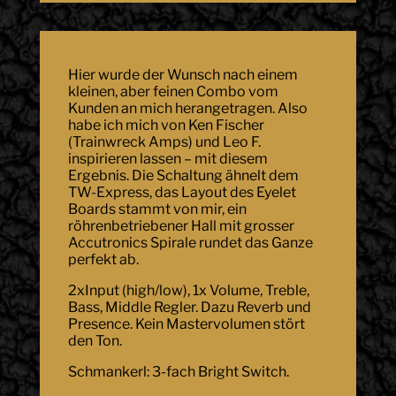
Hier wurde der Wunsch nach einem
kleinen, aber feinen Combo vom
Kunden an mich herangetragen. Also
habe ich mich von Ken Fischer
(Trainwreck Amps) und Leo F.
inspirieren lassen – mit diesem
Ergebnis. Die Schaltung ähnelt dem
TW-Express, das Layout des Eyelet
Boards stammt von mir, ein
röhrenbetriebener Hall mit grosser
Accutronics Spirale rundet das Ganze
perfekt ab.
2xInput (high/low), 1x Volume, Treble,
Bass, Middle Regler. Dazu Reverb und
Presence. Kein Mastervolumen stört
den Ton.
Schmankerl: 3-fach Bright Switch.