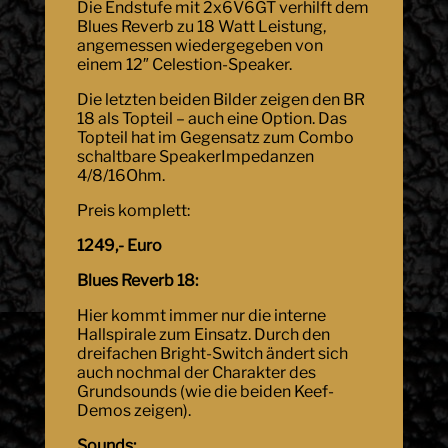
Die Endstufe mit 2x6V6GT verhilft dem
Blues Reverb zu 18 Watt Leistung,
angemessen wiedergegeben von
einem 12″ Celestion-Speaker.
Die letzten beiden Bilder zeigen den BR
18 als Topteil – auch eine Option. Das
Topteil hat im Gegensatz zum Combo
schaltbare SpeakerImpedanzen
4/8/16Ohm.
Preis komplett:
1249,- Euro
Blues Reverb 18:
Hier kommt immer nur die interne
Hallspirale zum Einsatz. Durch den
dreifachen Bright-Switch ändert sich
auch nochmal der Charakter des
Grundsounds (wie die beiden Keef-
Demos zeigen).
Sounds: